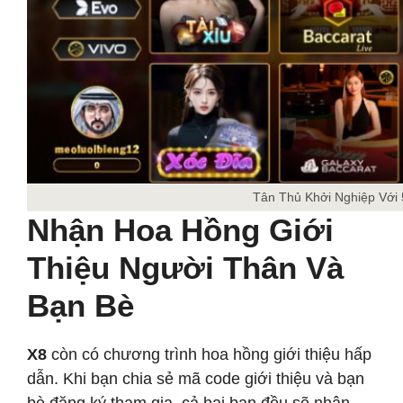
Tân Thủ Khởi Nghiệp Với 
Nhận Hoa Hồng Giới
Thiệu Người Thân Và
Bạn Bè
X8
còn có chương trình hoa hồng giới thiệu hấp
dẫn. Khi bạn chia sẻ mã code giới thiệu và bạn
bè đăng ký tham gia, cả hai bạn đều sẽ nhận