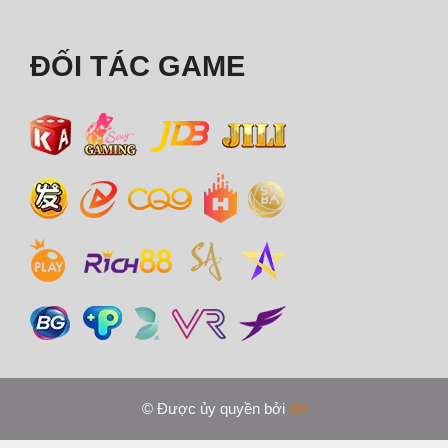
ĐỐI TÁC GAME
© Được ủy quyền bởi
X8