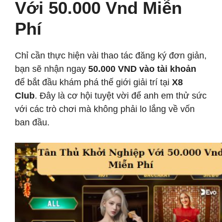
Với 50.000 Vnd Miễn
Phí
Chỉ cần thực hiện vài thao tác đăng ký đơn giản,
bạn sẽ nhận ngay
50.000 VND vào tài khoản
để bắt đầu khám phá thế giới giải trí tại
X8
Club
. Đây là cơ hội tuyệt vời để anh em thử sức
với các trò chơi mà không phải lo lắng về vốn
ban đầu.