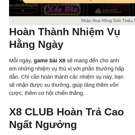
Nhận Hoa Hồng Giới Thiệu 
Hoàn Thành Nhiệm Vụ
Hằng Ngày
Mỗi ngày,
game bài X8
sẽ mang đến cho anh
em những nhiệm vụ thú vị với phần thưởng hấp
dẫn. Chỉ cần hoàn thành các nhiệm vụ này, bạn
sẽ nhận được xu thưởng, giúp tăng thêm vốn
cược, thêm cơ hội chiến thắng.
X8 CLUB Hoàn Trả Cao
Ngất Ngưởng