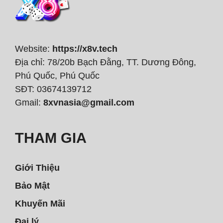
Website:
https://x8v.tech
Địa chỉ: 78/20b Bạch Đằng, TT. Dương Đông,
Phú Quốc, Phú Quốc
SĐT: 03674139712
Gmail:
8xvnasia@gmail.com
THAM GIA
Giới Thiệu
Bảo Mật
Khuyến Mãi
Đại lý