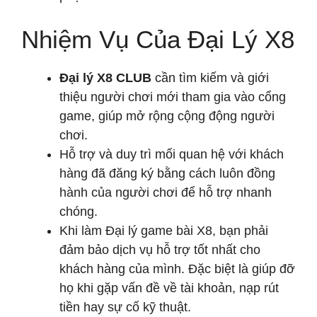
Nhiệm Vụ Của Đại Lý X8
Đại lý X8 CLUB
cần tìm kiếm và giới
thiệu người chơi mới tham gia vào cổng
game, giúp mở rộng cộng động người
chơi.
Hỗ trợ và duy trì mối quan hệ với khách
hàng đã đăng ký bằng cách luôn đồng
hành của người chơi để hỗ trợ nhanh
chóng.
Khi làm Đại lý game bài X8, bạn phải
đảm bảo dịch vụ hỗ trợ tốt nhất cho
khách hàng của mình. Đặc biệt là giúp đỡ
họ khi gặp vấn đề về tài khoản, nạp rút
tiền hay sự cố kỹ thuật.