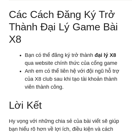
Các Cách Đăng Ký Trở
Thành Đại Lý Game Bài
X8
Bạn có thể đăng ký trở thành
đại lý X8
qua website chính thức của cổng game
Anh em có thể liên hệ với đội ngũ hỗ trợ
của X8 club sau khi tạo tài khoản thành
viên thành công.
Lời Kết
Hy vọng với những chia sẻ của bài viết sẽ giúp
bạn hiểu rõ hơn về lợi ích, điều kiện và cách