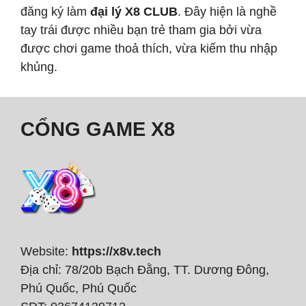
đăng ký làm
đại lý X8 CLUB
. Đây hiện là nghề
tay trái được nhiều bạn trẻ tham gia bởi vừa
được chơi game thoả thích, vừa kiếm thu nhập
khủng.
CỔNG GAME X8
Website:
https://x8v.tech
Địa chỉ: 78/20b Bạch Đằng, TT. Dương Đông,
Phú Quốc, Phú Quốc