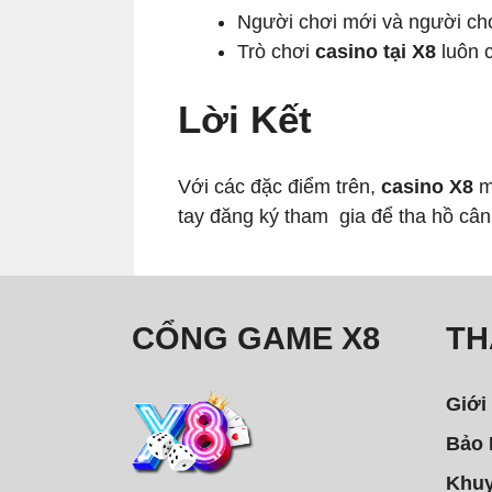
Người chơi mới và người chơi
Trò chơi
casino tại X8
luôn c
Lời Kết
Với các đặc điểm trên,
casino X8
m
tay đăng ký tham gia để tha hồ cân
CỔNG GAME X8
TH
Giới
Bảo 
Khuy