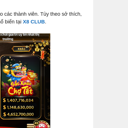
ho các thành viên. Tùy theo sở thích,
ổ biến tại
X8 CLUB
.