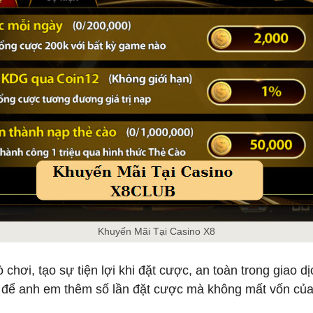
Khuyến Mãi Tại Casino X8
 chơi, tạo sự tiện lợi khi đặt cược, an toàn trong giao d
ội để anh em thêm số lần đặt cược mà không mất vốn củ