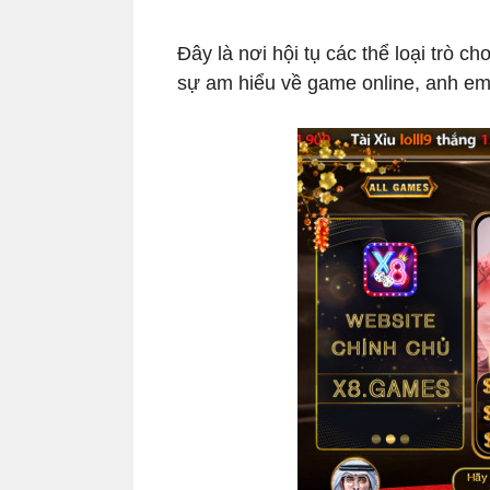
Đây là nơi hội tụ các thể loại trò c
sự am hiểu về game online, anh em 