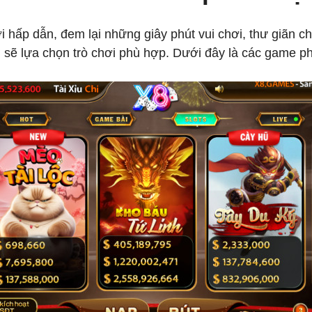
hơi hấp dẫn, đem lại những giây phút vui chơi, thư giãn c
sẽ lựa chọn trò chơi phù hợp. Dưới đây là các game ph