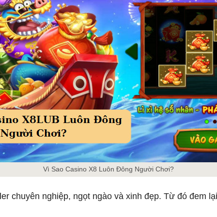
Vì Sao Casino X8 Luôn Đông Người Chơi?
er chuyên nghiệp, ngọt ngào và xinh đẹp. Từ đó đem lạ