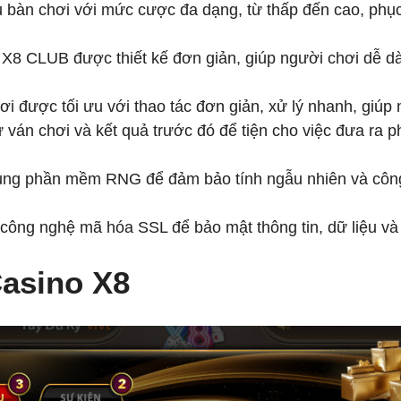
 bàn chơi với mức cược đa dạng, từ thấp đến cao, phục
 X8 CLUB được thiết kế đơn giản, giúp người chơi dễ d
hơi được tối ưu với thao tác đơn giản, xử lý nhanh, giú
ử ván chơi và kết quả trước đó để tiện cho việc đưa ra
dụng phần mềm RNG để đảm bảo tính ngẫu nhiên và công
ông nghệ mã hóa SSL để bảo mật thông tin, dữ liệu và 
Casino X8