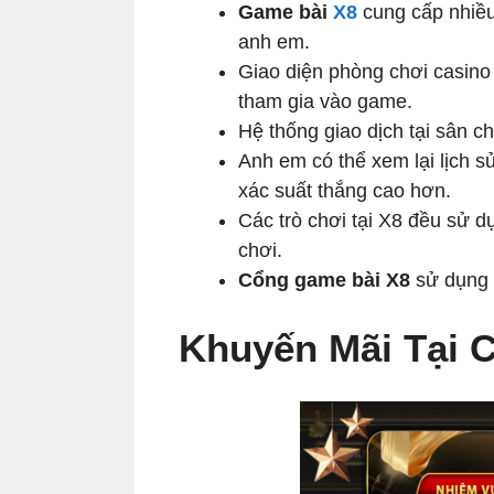
Game bài
X8
cung cấp nhiều
anh em.
Giao diện phòng chơi casino
tham gia vào game.
Hệ thống giao dịch tại sân c
Anh em có thể xem lại lịch s
xác suất thắng cao hơn.
Các trò chơi tại X8 đều sử 
chơi.
Cổng game bài X8
sử dụng c
Khuyến Mãi Tại 