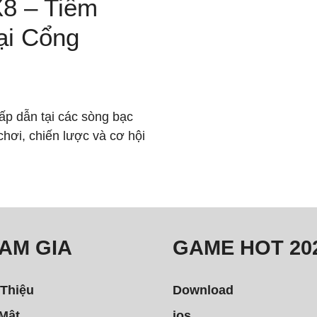
8 – Tiềm
ại Cổng
hấp dẫn tại các sòng bạc
chơi, chiến lược và cơ hội
AM GIA
GAME HOT 20
 Thiệu
Download
Mật
ios