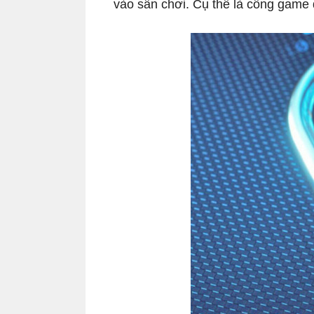
vào sân chơi. Cụ thể là cổng game 