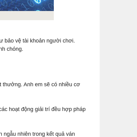
hư bảo vệ tài khoản người chơi.
anh chóng.
át thưởng. Anh em sẽ có nhiều cơ
ác hoạt động giải trí đều hợp pháp
 ngẫu nhiên trong kết quả ván