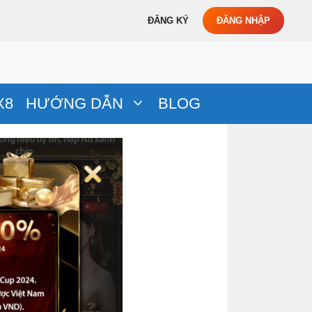
ĐĂNG KÝ
ĐĂNG NHẬP
X8
HƯỚNG DẪN
BLOG