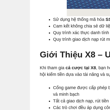
Sử dụng hệ thống mã hóa
SS
Cam kết không chia sẻ dữ li
Quy trình xác thực danh tính
Quy trình giao dịch nạp rút 
Giới Thiệu X8 – 
Khi tham gia
cá cược tại X8
, bạn 
hội kiếm tiền dựa vào tài năng và
Cổng game được cấp phép bởi
và minh bạch
Tất cả giao dịch nạp, rút ti
Các trò chơi đều áp dụng c