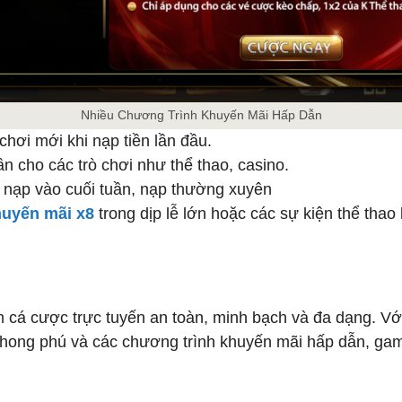
Nhiều Chương Trình Khuyến Mãi Hấp Dẫn
hơi mới khi nạp tiền lần đầu.
n cho các trò chơi như thể thao, casino.
 nạp vào cuối tuần, nạp thường xuyên
huyến mãi x8
trong dịp lễ lớn hoặc các sự kiện thể thao 
 cá cược trực tuyến an toàn, minh bạch và đa dạng. Với
phong phú và các chương trình khuyến mãi hấp dẫn, gam