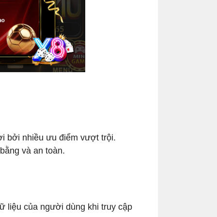
i bởi nhiều ưu điểm vượt trội.
 bằng và an toàn.
ữ liệu của người dùng khi truy cập