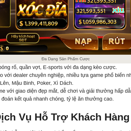
Đa Dạng Sản Phẩm Cược
bóng rổ, quần vợt, E-sports với đa dạng kèo cược.
no với dealer chuyên nghiệp, nhiều tựa game phổ biến nh
 Lên, Mậu Binh, Poker, Xì Dách.
e với giao diện đẹp mắt, dễ chơi và giải thưởng hấp dẫ
 đoán kết quả nhanh chóng, tỷ lệ ăn thưởng cao.
Dịch Vụ Hỗ Trợ Khách Hàng