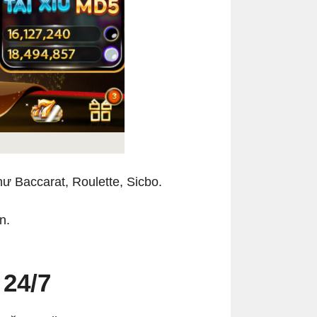
ư Baccarat, Roulette, Sicbo.
n.
 24/7