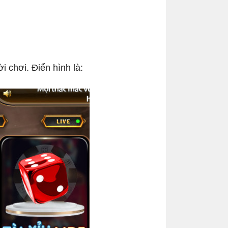
 chơi. Điển hình là: